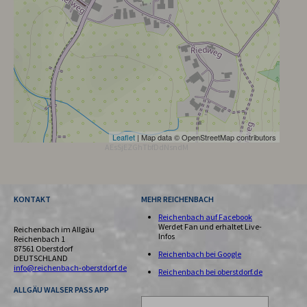
Leaflet
| Map data © OpenStreetMap contributors
AEsSjEZGhTbfDdNsndM
KONTAKT
MEHR REICHENBACH
Reichenbach auf Facebook
Werdet Fan und erhaltet Live-
Reichenbach im Allgäu
Infos
Reichenbach 1
87561 Oberstdorf
Reichenbach bei Google
DEUTSCHLAND
info@reichenbach-oberstdorf.de
Reichenbach bei oberstdorf.de
ALLGÄU WALSER PASS APP