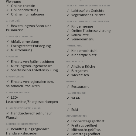
Wohnung
✓ Online-checkin
ESSEN & TRINKEN: GESUNDES ESSEN
✓ Onlinebewertung
✓ Laktosefreie Gerichte
✓ Onlineinformationen
✓ Vegetarische Gerichte
2. MOBILITÄT
ESSEN & TRINKEN: ZUSATZANGEBOTE
✓ Bewerbung von Bahn-und
✓ Kindermenue
Busanreise
✓ Online Tischreservierung
✓ Rollitoilette
3. ABFALL/ENTSORGUNG
✓ Seniorenmenü
✓ Abfallvermeidung
✓ Fachgerechte Entsorgung
FAMILIE/KIND
✓ Mülltrennung
✓ Kinderhochstuhl
✓ Kinderspielplatz
4. WASSER
✓ Einsatz von Spülmaschinen
GASTRONOMIE
✓ Nutzung von Regenwasser
✓ Allgäuer Küche
✓ Spartaste bei Toilettenspülung
✓ Biergarten
✓ Wickeltisch
5. VERPFLEGUNG
✓ Einsatz von regionalen bzw.
GENUSS
saisonalen Produkten
✓ Restaurant
6. ENERGIEEFFIZIENZ
HAUSMERKMALE
✓ LED-
✓ WLAN
Leuchtmittel/Energiesparlampen
LAGE
7. HOUSEKEEPING/REINIGUNG
✓ Rubi
✓ Handtuchwechsel nur auf
ÖFFNUNGSZEITEN
Wunsch
✓ Donnerstags geöffnet
8. ÖRTLICHE INFRASTUKTUR
✓ Freitags geöffnet
✓ Beauftragung regionaler
✓ Mittwochs geöffnet
Handwerksbetriebe
✓ Samstags geöffnet