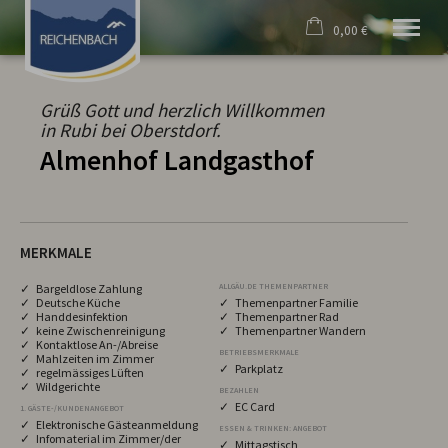
0,00 €
×
Willkommen
Warenkorb ist leer
Unser Dorf
Grüß Gott und herzlich Willkommen
Gastgeber
in Rubi bei Oberstdorf.
Kultur & Brauchtum
Almenhof Landgasthof
Historisches
Freizeit & Aktivität
Wetter & mehr
MERKMALE
✓ Bargeldlose Zahlung
ALLGÄU.DE THEMENPARTNER
✓ Deutsche Küche
✓ Themenpartner Familie
✓ Handdesinfektion
✓ Themenpartner Rad
✓ keine Zwischenreinigung
✓ Themenpartner Wandern
✓ Kontaktlose An-/Abreise
BETRIEBSMERKMALE
✓ Mahlzeiten im Zimmer
✓ Parkplatz
✓ regelmässiges Lüften
✓ Wildgerichte
BEZAHLEN
✓ EC Card
1. GÄSTE-/KUNDENANGEBOT
✓ Elektronische Gästeanmeldung
ESSEN & TRINKEN: ANGEBOT
✓ Infomaterial im Zimmer/der
✓ Mittagstisch