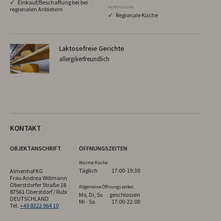
✓ Einkauf/Beschaffung bei bei
VERPFLEGUNG
regionalen Anbietern
✓ Regionale Küche
Laktosefreie Gerichte
allergikerfreundlich
KONTAKT
OBJEKTANSCHRIFT
ÖFFNUNGSZEITEN
Warme Küche
Täglich
17:00-19:30
Almenhof KG
Frau Andrea Willmann
Oberstdorfer Straße 18
Allgemeine Öffnungszeiten
87561 Oberstdorf / Rubi
Mo, Di, So
geschlossen
DEUTSCHLAND
Mi - Sa
17:00-22:00
Tel.
+49 8322 964 10