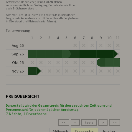
Bettwäsche, Handtücher, TV und WLAN stehen 
selbstverständlich zur Verfügung. Gerne bieten wir Ihnen 
auch Brötchenservice an.

Sommer: Hier ist in Ihrem Preis bereits das Oberstdorfer 
Bergbahnticket inklusive (so oft Sie wollen alle Bergbahnen 
in Oberstdorf und Kleinwalsertal fahren).
Ferienwohnung
1
2
3
4
5
6
7
8
9
10
11
12
Aug 26
Sep 26
Okt 26
Nov 26
PREISÜBERSICHT
Dargestellt wird der Gesamtpreis für den gesuchten Zeitraum und
Personenzahl für jeden möglichen Anreisetag
7 Nächte, 2 Erwachsene
<<
<
heute
>
>>
Mittwoch
Donnerstag
Freitag