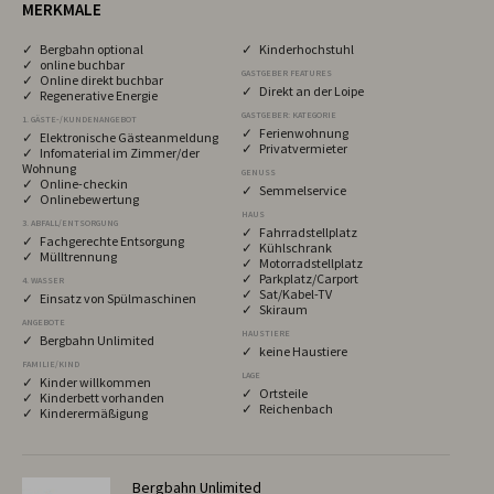
MERKMALE
✓ Bergbahn optional
✓ Kinderhochstuhl
✓ online buchbar
GASTGEBER FEATURES
✓ Online direkt buchbar
✓ Direkt an der Loipe
✓ Regenerative Energie
GASTGEBER: KATEGORIE
1. GÄSTE-/KUNDENANGEBOT
✓ Ferienwohnung
✓ Elektronische Gästeanmeldung
✓ Privatvermieter
✓ Infomaterial im Zimmer/der
Wohnung
GENUSS
✓ Online-checkin
✓ Semmelservice
✓ Onlinebewertung
HAUS
3. ABFALL/ENTSORGUNG
✓ Fahrradstellplatz
✓ Fachgerechte Entsorgung
✓ Kühlschrank
✓ Mülltrennung
✓ Motorradstellplatz
✓ Parkplatz/Carport
4. WASSER
✓ Sat/Kabel-TV
✓ Einsatz von Spülmaschinen
✓ Skiraum
ANGEBOTE
HAUSTIERE
✓ Bergbahn Unlimited
✓ keine Haustiere
FAMILIE/KIND
LAGE
✓ Kinder willkommen
✓ Ortsteile
✓ Kinderbett vorhanden
✓ Reichenbach
✓ Kinderermäßigung
Bergbahn Unlimited