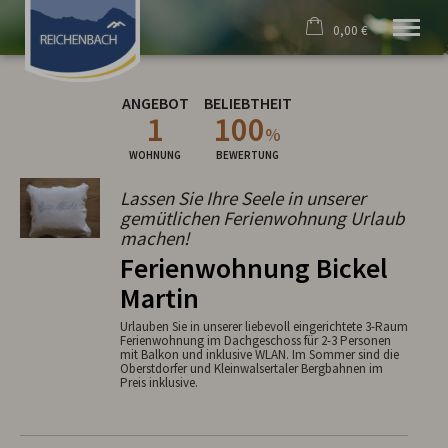
0,00 €
×
Willkommen
Warenkorb ist leer
ANGEBOT
BELIEBTHEIT
Unser Dorf
1
100
Gastgeber
%
Kultur & Brauchtum
WOHNUNG
BEWERTUNG
Historisches
Freizeit & Aktivität
Lassen Sie Ihre Seele in unserer
Wetter & mehr
gemütlichen Ferienwohnung Urlaub
machen!
Ferienwohnung Bickel
Martin
Urlauben Sie in unserer liebevoll eingerichtete 3-Raum
Ferienwohnung im Dachgeschoss für 2-3 Personen
mit Balkon und inklusive WLAN. Im Sommer sind die
Oberstdorfer und Kleinwalsertaler Bergbahnen im
Preis inklusive.