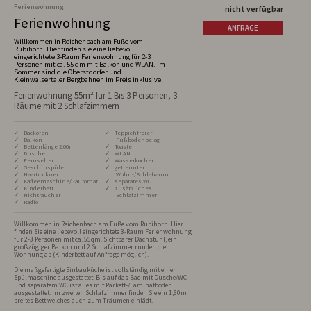
Ferienwohnung
nicht verfügbar
Ferienwohnung
ANFRAGE
Willkommen in Reichenbach am Fuße vom
Rubihorn. Hier finden sie eine liebevoll
eingerichtete 3-Raum Ferienwohnung für 2-3
Personen mit ca. 55 qm mit Balkon und WLAN. Im
Sommer sind die Oberstdorfer und
Kleinwalsertaler Bergbahnen im Preis inklusive.
Ferienwohnung 55m² für 1 Bis 3 Personen, 3
Räume mit 2 Schlafzimmern
✓ Backofen
✓ Teppichfreier
✓ Balkon
Fußbodenbelag
✓ Bettenlänge 2.00m
✓ Toaster
✓ Dusche
✓ WLAN
✓ Fernseher
✓ Wasserkocher
✓ Geschirrspüler
✓ getrennter
✓ Haartrockner
Wohn-/Schlafraum
✓ Kaffeemaschine/ -automat
✓ separates WC
✓ Kinderbett
✓ zusätzliches
✓ Nichtraucher
Schlafzimmer
✓ Radio
Willkommen in Reichenbach am Fuße vom Rubihorn. Hier 
finden Sie eine liebevoll eingerichtete 3-Raum Ferienwohnung 
für 2-3 Personen mit ca. 55qm. Sichtbarer Dachstuhl, ein 
großzügiger Balkon und 2 Schlafzimmer runden die 
Wohnung ab (Kinderbett auf Anfrage möglich).

Die maßgefertigte Einbauküche ist vollständig mit einer 
Spülmaschine ausgestattet. Bis auf das Bad mit Dusche/WC 
und separatem WC ist alles mit Parkett-/Laminatboden 
ausgestattet. Im zweiten Schlafzimmer finden Sie ein 1,60m 
breites Bett welches auch zum Träumen einlädt. 
