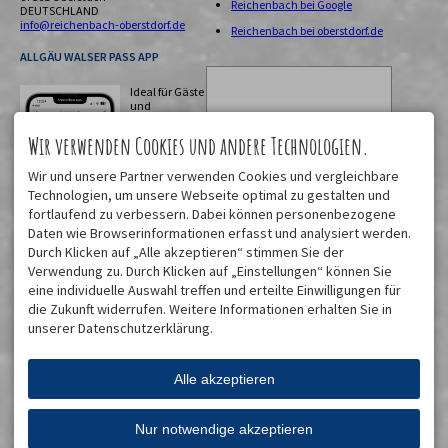
Reichenbach bei Google
DEUTSCHLAND
info@reichenbach-oberstdorf.de
Reichenbach bei oberstdorf.de
ALLGÄU WALSER PASS APP
Ideal für Gäste
und
Einheimische!
Digitale
Wir verwenden Cookies und andere Technologien.
Gästekarte,
Urlaubsplaner
Wir und unsere Partner verwenden Cookies und vergleichbare
mit
Technologien, um unsere Webseite optimal zu gestalten und
fortlaufend zu verbessern. Dabei können personenbezogene
Daten wie Browserinformationen erfasst und analysiert werden.
Durch Klicken auf „Alle akzeptieren“ stimmen Sie der
Verwendung zu. Durch Klicken auf „Einstellungen“ können Sie
eine individuelle Auswahl treffen und erteilte Einwilligungen für
Öffnungszeiten sowie mobiler
die Zukunft widerrufen. Weitere Informationen erhalten Sie in
Zugriff auf unseren Fahrplan/ÖPNV
unserer Datenschutzerklärung.
Download hier
Alle akzeptieren
Nur notwendige akzeptieren