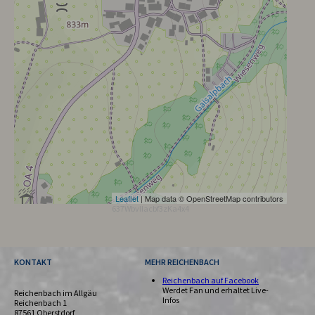
Leaflet
| Map data © OpenStreetMap contributors
637WbvIIacbf3zKa4x4
KONTAKT
MEHR REICHENBACH
Reichenbach auf Facebook
Werdet Fan und erhaltet Live-
Reichenbach im Allgäu
Infos
Reichenbach 1
87561 Oberstdorf