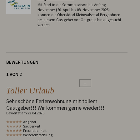
Mit Start in die Sommersaison bis Anfang
November (30. April bis 08. November 2026)
können die Oberstdorf Kleinwalsertal Bergbahnen
bei diesem Gastgeber vor Ort gratis hinzu gebucht
werden.
BEWERTUNGEN
1 VON 2
→
Toller Urlaub
Sehr schöne Ferienwohnung mit tollem
Gastgeber!!! Wir kommen gerne wieder!!!
Bewertet am 22.04.2026
✭✭✭✭✭
Angebot
✭✭✭✭✭
Sauberkeit
✭✭✭✭✭
Freundlichkeit
✭✭✭✭✭
Weiterempfehlung