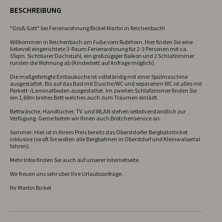
BESCHREIBUNG
"Grüß Gott" bei Ferienwohnung Bickel Martin in Reichenbach!

Willkommen in Reichenbach am Fuße vom Rubihorn. Hier finden Sie eine 
liebevoll eingerichtete 3-Raum Ferienwohnung für 2-3 Personen mit ca. 
55qm. Sichtbarer Dachstuhl, ein großzügiger Balkon und 2 Schlafzimmer 
runden die Wohnung ab (Kinderbett auf Anfrage möglich).

Die maßgefertigte Einbauküche ist vollständig mit einer Spülmaschine 
ausgestattet. Bis auf das Bad mit Dusche/WC und separatem WC ist alles mit 
Parkett-/Laminatboden ausgestattet. Im zweiten Schlafzimmer finden Sie 
ein 1,60m breites Bett welches auch zum Träumen einlädt. 

Bettwäsche, Handtücher, TV  und WLAN stehen selbstverständlich zur 
Verfügung. Gerne bieten wir Ihnen auch Brötchenservice an.

Sommer: Hier ist in Ihrem Preis bereits das Oberstdorfer Bergbahnticket 
inklusive (so oft Sie wollen alle Bergbahnen in Oberstdorf und Kleinwalsertal 
fahren).

Mehr Infos finden Sie auch auf unserer Internetseite.

Wir freuen uns sehr über Ihre Urlaubsanfrage.

Ihr Martin Bickel