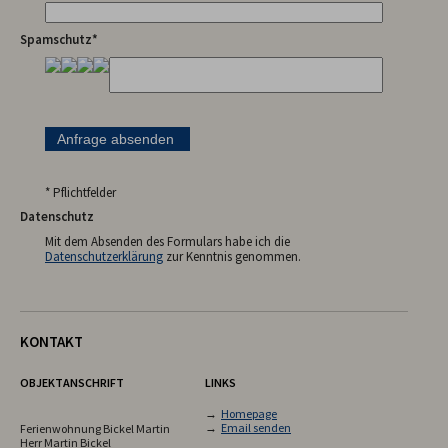
Spamschutz*
* Pflichtfelder
Datenschutz
Mit dem Absenden des Formulars habe ich die
Datenschutzerklärung
zur Kenntnis genommen.
KONTAKT
OBJEKTANSCHRIFT
LINKS
→
Homepage
→
Email senden
Ferienwohnung Bickel Martin
Herr Martin Bickel