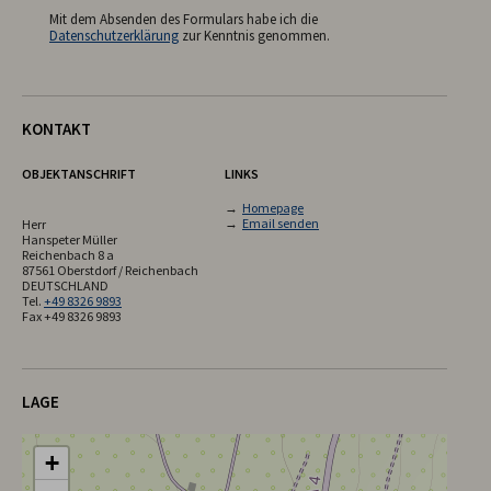
Mit dem Absenden des Formulars habe ich die
Datenschutzerklärung
zur Kenntnis genommen.
KONTAKT
OBJEKTANSCHRIFT
LINKS
→
Homepage
→
Email senden
Herr
Hanspeter Müller
Reichenbach 8 a
87561 Oberstdorf / Reichenbach
DEUTSCHLAND
Tel.
+49 8326 9893
Fax +49 8326 9893
LAGE
+