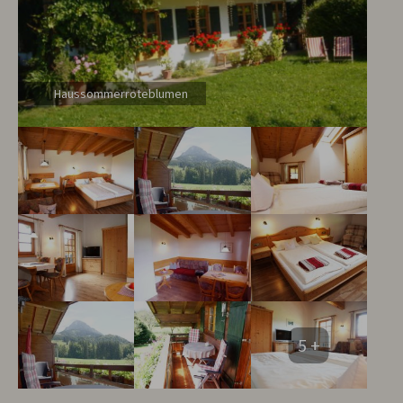
Haussommerroteblumen
5 +