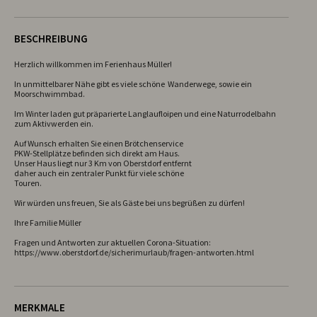
BESCHREIBUNG
Herzlich willkommen im Ferienhaus Müller!

In unmittelbarer Nähe gibt es viele schöne  Wanderwege, sowie ein 
Moorschwimmbad.

Im Winter laden gut präparierte Langlaufloipen und eine Naturrodelbahn 
zum Aktivwerden ein.

Auf Wunsch erhalten Sie einen Brötchenservice

PKW-Stellplätze befinden sich direkt am Haus.

Unser Haus liegt nur 3 Km von Oberstdorf entfernt

daher auch ein zentraler Punkt für viele schöne

Touren.

Wir würden uns freuen, Sie als Gäste bei uns begrüßen zu dürfen!

Ihre Familie Müller

Fragen und Antworten zur aktuellen Corona-Situation: 
https://www.oberstdorf.de/sicherimurlaub/fragen-antworten.html
MERKMALE