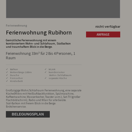
Ferienwohnung
nicht verfügbar
Ferienwohnung Rubihorn
ANFRAGE
Gemütliche Ferienwohnung mit einem
kombiniertem Wohn- und Schlafraum, Südbalkon
und traumhaftem Blick in die Berge.
Ferienwohnung 33m² für 2 Bis 4 Personen, 1
Raum
✓ Balkon
✓ WLAN
✓ Bettenlänge 2.00m
✓ kombinierter
✓ Dusche
Wohn-/Schlafraum
✓ Fernseher
✓ separate Küche
✓ Kinderbett
Großzügige Wohn/Schlafraum Ferienwohnung, eine separate 
Küche(Mikro mit Heißluftbackfunktion, Spülmaschine, 
Kaffeemaschine, Wasserkocher, Toaster uvm.), Sat-TV (großer 
Flachbildschirm), Radio und Wlan für alle Geräte.

Süd-Balkon mit freiem Blick in die Berge. 

Brötchenservice.
BELEGUNGSPLAN