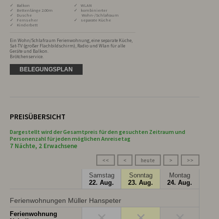
✓ Balkon
✓ WLAN
✓ Bettenlänge 2.00m
✓ kombinierter
✓ Dusche
Wohn-/Schlafraum
✓ Fernseher
✓ separate Küche
✓ Kinderbett
Ein Wohn/Schlafraum Ferienwohnung, eine separate Küche, 
Sat-TV (großer Flachbildschirm), Radio und Wlan für alle 
Geräte und Balkon.

Brötchenservice.
BELEGUNGSPLAN
PREISÜBERSICHT
Dargestellt wird der Gesamtpreis für den gesuchten Zeitraum und
Personenzahl für jeden möglichen Anreisetag
7 Nächte, 2 Erwachsene
<<
<
heute
>
>>
Samstag
Sonntag
Montag
22. Aug.
23. Aug.
24. Aug.
Ferienwohnungen Müller Hanspeter
×
×
×
Ferienwohnung