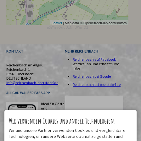
Leaflet
| Map data © OpenStreetMap contributors
gSsYisvOudUzNnUWmQ2
KONTAKT
MEHR REICHENBACH
Reichenbach auf Facebook
Werdet Fan und erhaltet Live-
Reichenbach im Allgäu
Infos
Reichenbach 1
87561 Oberstdorf
Reichenbach bei Google
DEUTSCHLAND
info@reichenbach-oberstdorf.de
Reichenbach bei oberstdorf.de
ALLGÄU WALSER PASS APP
Ideal für Gäste
und
Einheimische!
Digitale
Wir verwenden Cookies und andere Technologien.
Gästekarte,
Urlaubsplaner
Wir und unsere Partner verwenden Cookies und vergleichbare
mit
Technologien, um unsere Webseite optimal zu gestalten und