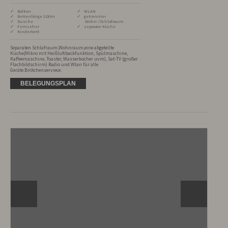
✓ Balkon
✓ WLAN
✓ Bettenlänge 2.00m
✓ getrennter
✓ Dusche
Wohn-/Schlafraum
✓ Fernseher
✓ separate Küche
✓ Kinderbett
Separaten Schlafraum,Wohnraum,eine abgeteilte 
Küche(Mikro mit Heißluftbackfunktion, Spülmaschine, 
Kaffeemaschine, Toaster, Wasserkocher uvm), Sat-TV (großer 
Flachbildschirm) Radio und Wlan für alle 
Geräte.Brötchenserviece.
BELEGUNGSPLAN