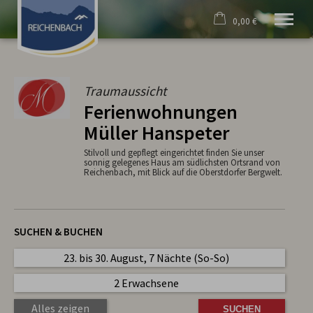
0,00 €
×
Willkommen
Warenkorb ist leer
Unser Dorf
Gastgeber
Traumaussicht
Kultur & Brauchtum
Ferienwohnungen
Historisches
Müller Hanspeter
Freizeit & Aktivität
Wetter & mehr
Stilvoll und gepflegt eingerichtet finden Sie unser
sonnig gelegenes Haus am südlichsten Ortsrand von
Reichenbach, mit Blick auf die Oberstdorfer Bergwelt.
SUCHEN & BUCHEN
23. bis 30. August, 7 Nächte (So-So)
2 Erwachsene
Alles zeigen