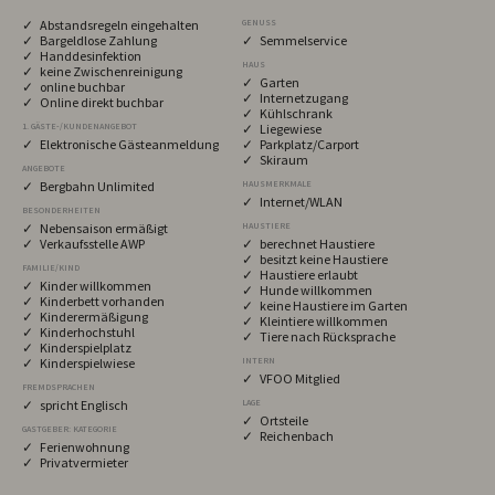
✓ Abstandsregeln eingehalten
GENUSS
✓ Bargeldlose Zahlung
✓ Semmelservice
✓ Handdesinfektion
HAUS
✓ keine Zwischenreinigung
✓ Garten
✓ online buchbar
✓ Internetzugang
✓ Online direkt buchbar
✓ Kühlschrank
1. GÄSTE-/KUNDENANGEBOT
✓ Liegewiese
✓ Elektronische Gästeanmeldung
✓ Parkplatz/Carport
✓ Skiraum
ANGEBOTE
✓ Bergbahn Unlimited
HAUSMERKMALE
✓ Internet/WLAN
BESONDERHEITEN
✓ Nebensaison ermäßigt
HAUSTIERE
✓ Verkaufsstelle AWP
✓ berechnet Haustiere
✓ besitzt keine Haustiere
FAMILIE/KIND
✓ Haustiere erlaubt
✓ Kinder willkommen
✓ Hunde willkommen
✓ Kinderbett vorhanden
✓ keine Haustiere im Garten
✓ Kinderermäßigung
✓ Kleintiere willkommen
✓ Kinderhochstuhl
✓ Tiere nach Rücksprache
✓ Kinderspielplatz
✓ Kinderspielwiese
INTERN
✓ VFOO Mitglied
FREMDSPRACHEN
✓ spricht Englisch
LAGE
✓ Ortsteile
GASTGEBER: KATEGORIE
✓ Reichenbach
✓ Ferienwohnung
✓ Privatvermieter