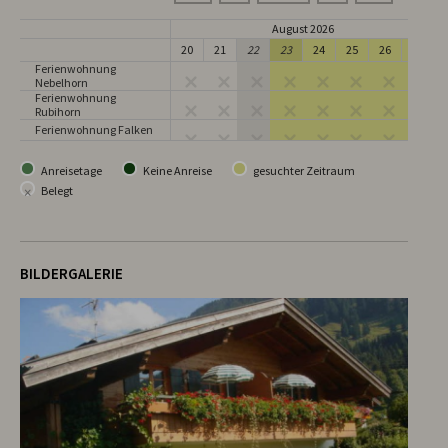
August 2026
20
21
22
23
24
25
26
27
Ferienwohnung
Nebelhorn
Ferienwohnung
Rubihorn
Ferienwohnung Falken
Anreisetage
Keine Anreise
gesuchter Zeitraum
×
Belegt
BILDERGALERIE