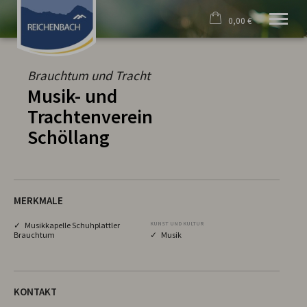
0,00 €
×
Willkommen
Warenkorb ist leer
Unser Dorf
Brauchtum und Tracht
Gastgeber
Musik- und
Kultur & Brauchtum
Trachtenverein
Historisches
Freizeit & Aktivität
Schöllang
Wetter & mehr
MERKMALE
✓ Musikkapelle Schuhplattler
KUNST UND KULTUR
Brauchtum
✓ Musik
KONTAKT