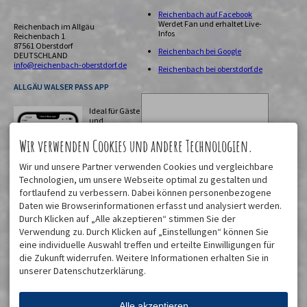
Reichenbach auf Facebook
Werdet Fan und erhaltet Live-
Reichenbach im Allgäu
Infos
Reichenbach 1
87561 Oberstdorf
Reichenbach bei Google
DEUTSCHLAND
info@reichenbach-oberstdorf.de
Reichenbach bei oberstdorf.de
ALLGÄU WALSER PASS APP
Ideal für Gäste
und
Einheimische!
Digitale
Wir verwenden Cookies und andere Technologien.
Gästekarte,
Urlaubsplaner
Wir und unsere Partner verwenden Cookies und vergleichbare
mit
Technologien, um unsere Webseite optimal zu gestalten und
fortlaufend zu verbessern. Dabei können personenbezogene
Daten wie Browserinformationen erfasst und analysiert werden.
Durch Klicken auf „Alle akzeptieren“ stimmen Sie der
Verwendung zu. Durch Klicken auf „Einstellungen“ können Sie
eine individuelle Auswahl treffen und erteilte Einwilligungen für
Öffnungszeiten sowie mobiler
die Zukunft widerrufen. Weitere Informationen erhalten Sie in
Zugriff auf unseren Fahrplan/ÖPNV
unserer Datenschutzerklärung.
Download hier
Alle akzeptieren