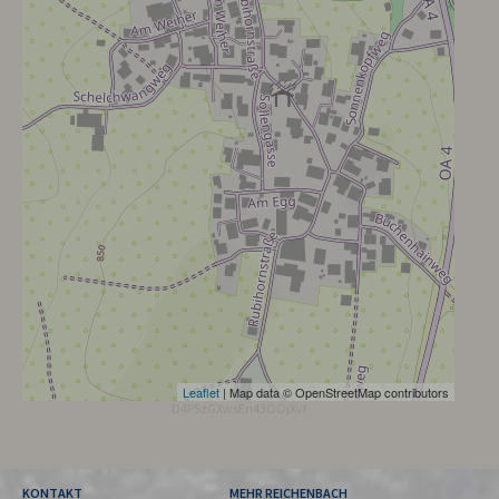
Leaflet
| Map data © OpenStreetMap contributors
D4PSzGXwsEn43OOjXvf
KONTAKT
MEHR REICHENBACH